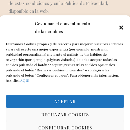
de estas condiciones y en la Política de Privacidad,
disponible en la web.
Gestionar el consentimiento
de las cookies
Utilizamos Cookies propias y de terceros para mejorar nuestros servicios
y para ofrecerte una mejor experiencia (por ejemplo, mostrando
publicidad personalizada) mediante el análisis de tus hábitos de
navegación (por ejemplo, páginas visitadas). Puedes aceptar todas las
cookies pulsando el botón “Aceptar”, rechazar las cookies opcionales
pulsando el botón “Rechazar cookies opcionales” o configurarlas
Fotografía y vídeo de bodas en Murcia
pulsando el botón “Configurar cookies”. Para obtener más información,
haz click
AQUÍ
I
Y
W
n
o
h
s
u
a
t
t
t
Contacto
ACEPTAR
a
u
s
g
b
a
r
e
p
697 68 93 54
RECHAZAR COOKIES
a
p
WhatsApp
m
CONFIGURAR COOKIES
Política de Privacidad
Aviso Legal
Política de Cookies